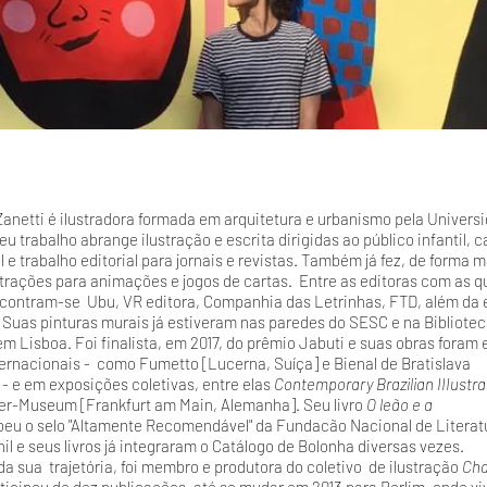
anetti é ilustradora formada em arquitetura e urbanismo pela Univers
u trabalho abrange ilustração e escrita dirigidas ao público infantil, c
 e trabalho editorial para jornais e revistas. Também já fez, de forma m
strações para animações e jogos de cartas. Entre as editoras com as q
contram-se Ubu, VR editora, Companhia das Letrinhas, FTD, além da 
 Suas pinturas murais já estiveram nas paredes do SESC e na Bibliotec
m Lisboa. Foi finalista, em 2017, do prêmio Jabuti e suas obras foram 
ternacionais - como Fumetto [Lucerna, Suíça] e Bienal de Bratislava
 - e em exposições coletivas, entre elas
Contemporary Brazilian IIIustra
er-Museum [Frankfurt am Main, Alemanha]. Seu livro
O leão e a
beu o selo "Altamente Recomendável" da Fundacão Nacional de Literat
nil e seus livros já integraram o Catálogo de Bolonha diversas vezes.
 da sua trajetória, foi membro e produtora do coletivo de ilustração
Cha