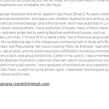
ticipou de dez publicações, até se mudar em 2013 para Berlim, onde vi
tualmente vive e trabalha em São Paulo.
azilian illustrator and artist, based in São Paulo [Brazil]. My work is bot
nd personal driven, and spans over children illustration and writing, p
political oriented design, and editorial work, which was published in L
 Brasil, among others. I have published 23 books, many of them I have 
n, and were projected by leading Brazilian publishing houses, such as
s Letrinhas, FTD and SESI to name a few. Two of them are large scale
 Dia na Aldeia (a day in the indigenous community) which deals with Bra
ribes, and Macunaíma, the classic book by Mário de Andrade. I was shor
the Jabuti prize, and my works have been exhibited in numerous internat
comics fairs, and group exhibitions. Earlier in my career, I was a membe
he Brazilian illustration collective Charivari, which received artistic ac
ated in ten publications. I am a graduate of architecture and urbanism 
 São Paulo. In addition to my artistic work, I have been teaching and gi
n Brazil and Europe.
ariana.rzanetti@gmail.com