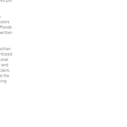
veu por
h
osters
e Monde
written
zilian
tlisted
ional
r and
claim,
at the
ving