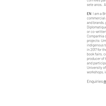
com eles par
sete anos. A
EN
I am a Br
commercial a
and brands, 
Diplomatique
or co-writte
Companhia da
projects: Um
indigenous t
in 2017 for 
book fairs, 
producer of t
and particip
University of
workshops, i
Enquiries
m