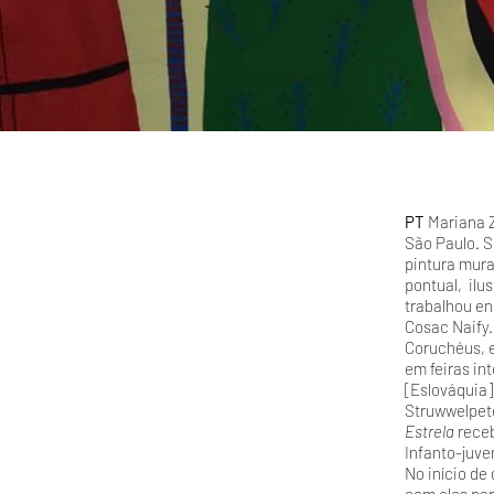
PT
Mariana Z
São Paulo. Se
pintura mural
pontual, ilu
trabalhou en
Cosac Naify.
Coruchéus, e
em feiras in
[Eslováquia]
Struwwelpet
Estrela
rece
Infanto-juve
No início de