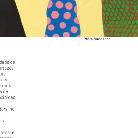
Photo Flávia Lobo
idade de
artazes,
ais
uais
extinta
a de
exibidas
tors,
no
ura
rivari
e